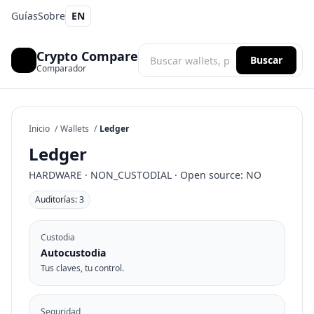
Guías
Sobre
EN
Crypto Compare
Buscar
Comparador
Inicio
/
Wallets
/
Ledger
Ledger
HARDWARE
·
NON_CUSTODIAL
·
Open source
:
NO
Auditorías
:
3
Custodia
Autocustodia
Tus claves, tu control.
Seguridad