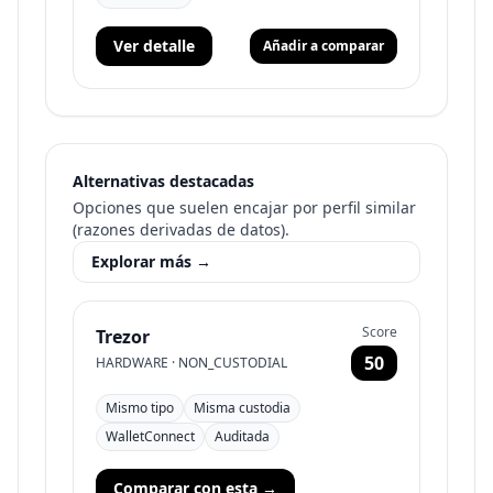
Ver detalle
Añadir a comparar
Alternativas destacadas
Opciones que suelen encajar por perfil similar
(razones derivadas de datos).
Explorar más
→
Score
Trezor
50
HARDWARE
·
NON_CUSTODIAL
Mismo tipo
Misma custodia
WalletConnect
Auditada
Comparar con esta
→