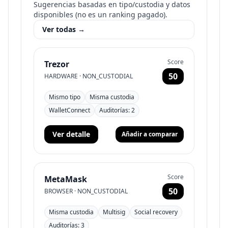
Sugerencias basadas en tipo/custodia y datos
disponibles (no es un ranking pagado).
Ver todas
→
Score
Trezor
50
HARDWARE
·
NON_CUSTODIAL
Mismo tipo
Misma custodia
WalletConnect
Auditorías
:
2
Ver detalle
Añadir a comparar
Score
MetaMask
50
BROWSER
·
NON_CUSTODIAL
Misma custodia
Multisig
Social recovery
Auditorías
:
3