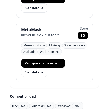
Ver detalle
Score
MetaMask
50
BROWSER
·
NON_CUSTODIAL
Misma custodia
Multisig
Social recovery
Auditada
WalletConnect
Comparar con esta
→
Ver detalle
Compatibilidad
iOS:
No
Android:
No
Windows:
No